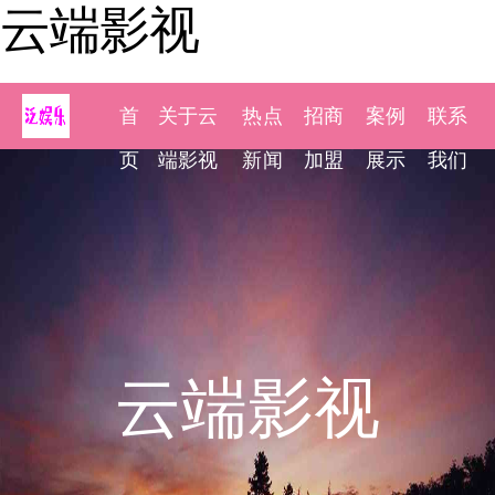
云端影视
首
关于云
热点
招商
案例
联系
页
端影视
新闻
加盟
展示
我们
云端影视