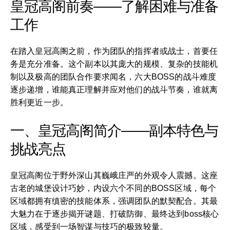
皇冠高阁前奏——了解困难与准备
工作
在踏入皇冠高阁之前，作为团队的指挥者或战士，首要任
务是充分准备。这个副本以其庞大的规模、复杂的技能机
制以及极高的团队合作要求闻名，六大BOSS的战斗难度
逐步递增，谁能真正理解并应对他们的战斗节奏，谁就离
胜利更近一步。
一、皇冠高阁简介——副本特色与
挑战亮点
皇冠高阁位于野外深山其巍峨庄严的外观令人震撼。这座
古老的城堡设计巧妙，内设六个不同的BOSS区域，每个
区域都拥有缜密的技能体系，强调团队的默契配合。其最
大魅力在于逐步揭开谜题、打破防御、最终达到boss核心
区域，感受到一场智谋与技巧的极致较量。