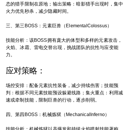
态的猎手限制在原地；输出策略：暗影猎手出现时，集中
火力优先秒杀，减少隐藏时间。
三、第三BOSS：元素巨兽（ElementalColossus）
技能分析：该BOSS拥有庞大的体型和多样的元素攻击，
火焰、冰霜、雷电交替出现，挑战团队的抗性与应变能
力。
应对策略：
场控安排：配备元素抗性装备，减少持续伤害；技能预
判：根据不同元素技能预设躲避线路；集火重点：利用减
速或牵制技能，限制巨兽的行动，逐步削弱。
四、第四BOSS：机械炼狱（MechanicalInferno）
技能分析：机械炼狱以高爆发和持续火焰喷射技能著称。