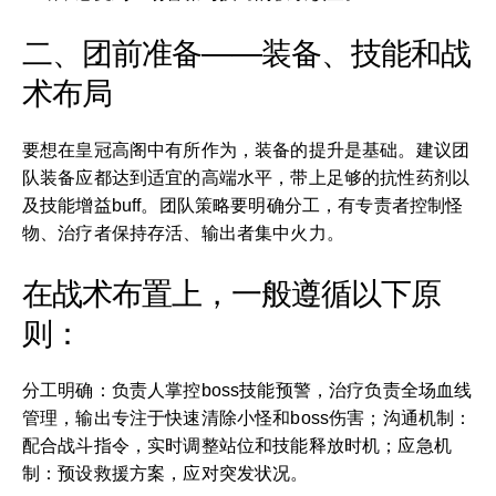
二、团前准备——装备、技能和战
术布局
要想在皇冠高阁中有所作为，装备的提升是基础。建议团
队装备应都达到适宜的高端水平，带上足够的抗性药剂以
及技能增益buff。团队策略要明确分工，有专责者控制怪
物、治疗者保持存活、输出者集中火力。
在战术布置上，一般遵循以下原
则：
分工明确：负责人掌控boss技能预警，治疗负责全场血线
管理，输出专注于快速清除小怪和boss伤害；沟通机制：
配合战斗指令，实时调整站位和技能释放时机；应急机
制：预设救援方案，应对突发状况。