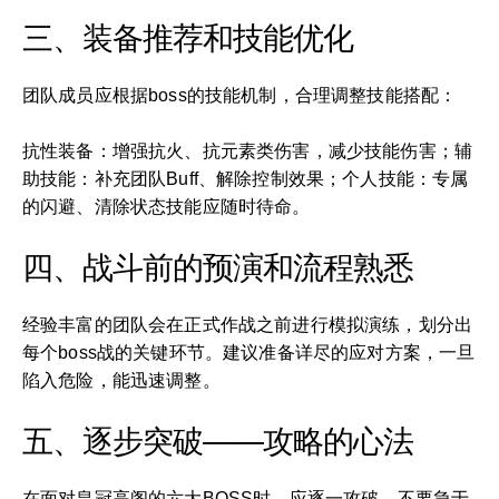
三、装备推荐和技能优化
团队成员应根据boss的技能机制，合理调整技能搭配：
抗性装备：增强抗火、抗元素类伤害，减少技能伤害；辅
助技能：补充团队Buff、解除控制效果；个人技能：专属
的闪避、清除状态技能应随时待命。
四、战斗前的预演和流程熟悉
经验丰富的团队会在正式作战之前进行模拟演练，划分出
每个boss战的关键环节。建议准备详尽的应对方案，一旦
陷入危险，能迅速调整。
五、逐步突破——攻略的心法
在面对皇冠高阁的六大BOSS时，应逐一攻破，不要急于