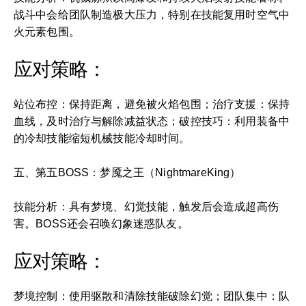
战斗中会给团队制造极大压力，特别在技能复用时空气中
火元素包围。
应对策略：
站位布控：保持距离，避免被火焰包围；治疗支援：保持
血线，及时治疗与解除减益状态；破控技巧：利用装备中
的冷却技能缩短机械技能冷却时间。
五、第五BOSS：梦魇之王（NightmareKing）
技能分析：具有梦境、幻觉技能，触发后会造成超高伤
害。BOSS还会召唤幻象迷惑队友。
应对策略：
梦境控制：使用驱散和清除技能破除幻觉；团队集中：队