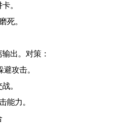
阱卡。
慢磨死。
离输出。对策：
能躲避攻击。
交战。
反击能力。
合